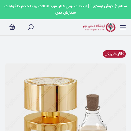
سلام :) خوش اومدی ! | اینجا میتونی عطر مورد علاقت رو با حجم دلخواهت
سفارش بدی
کالای فیزیکی