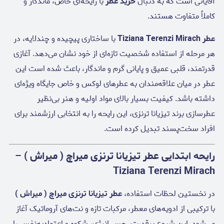
آقایانی است که به دنبال
خرید عطر
با رایحه‌ای خاص، ماندگار و
کاملاً متفاوت هستند.
عطر Tiziana Terenzi Mirach
با ساختاری پیچیده و چندلایه، در
هر مرحله از استفاده شخصیت تازه‌ای از خود نشان می‌دهد. آغازی
قدرتمند، قلبی عمیق و پایانی گرم و ماندگار، باعث شده است این
عطر در میان علاقه‌مندان به عطرهای لوکس و خاص جایگاه ویژه‌ای
داشته باشد. کیفیت بسیار بالای مواد اولیه و هنر بی‌نظیر
عطرسازی برند تیزیانا ترنزی، این رایحه را به انتخابی ارزشمند برای
افراد سخت‌پسند تبدیل کرده است.
رایحه ابتدایی عطر تیزیانا ترنزی میراچ ( میراش ) –
Tiziana Terenzi Mirach
در نخستین لحظات استفاده،
عطر تیزیانا ترنزی میراچ ( میراش )
با ترکیبی از ادویه‌های معطر، مرکبات تازه و نت‌های آروماتیک آغاز
می‌شود. این شروع پرقدرت، حس انرژی، شکوه و اعتمادبه‌نفس را