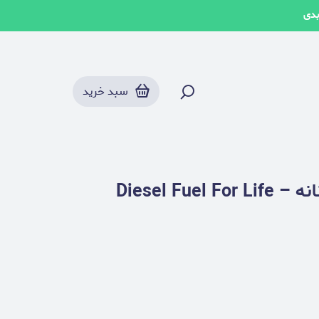
بدی
سبد خرید
عطر دیزل فیول فور لایف سامر زنانه – Diesel Fuel For Life