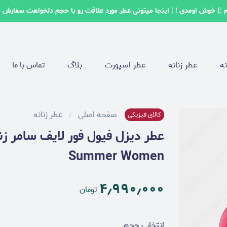
 :) خوش اومدی ! | اینجا میتونی عطر مورد علاقت رو با حجم دلخواهت سفارش 
نه
عطر زنانه
عطر اسپورت
بلاگ
تماس با ما
صفحه اصلی
عطر زنانه
کالای فیزیکی
Summer Women
۴٫۹۹۰٫۰۰۰
تومان
انتخاب حجم