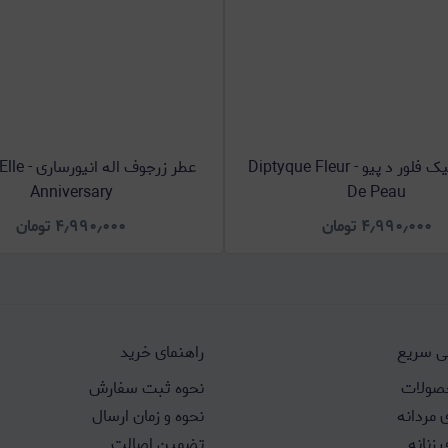
عطر دیپتیک فلور د پیو - Diptyque Fleur
عطر زرجوف ال
Anniversary
De Peau
۴٫۹۹۰٫۰۰۰
تومان
۴٫۹۹۰٫۰۰۰
تومان
 سریع
راهنمای خرید
صولات
نحوه ثبت سفارش
 مردانه
نحوه و زمان ارسال
 زنانه
تضمین اصالت