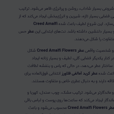
شروعی بسیار شاداب، روشن و پرانرژی ظاهر می‌شود. ترکیب
ی فضایی بسیار تازه، شیرین و انرژی‌بخش ایجاد می‌کند که از
‌سازد. این شروع لطیف باعث شده
Creed Amalfi
 و بسیار دلنشین داشته باشد. نت‌های ابتدایی این
عطر
حس
متفاوت را شکل می‌دهند.
د و شخصیت واقعی
عطر Creed Amalfi Flowers
شکل
 کنار یکدیگر فضایی گلی، لطیف و بسیار زنانه ایجاد
ه ساختار عطر می‌دهد، در حالی که یاس و بنفشه لطافت
باعث شده
عطر کرید آمالفی فلاورز
انتخابی فوق‌العاده برای
 علاقه دارند و به دنبال عطری خاص و متفاوت هستند.
‌تر و ماندگارتر می‌شود. ترکیب مشک، چوب صندل، کهربا و
ماندگار ایجاد می‌کند که ساعت‌ها روی پوست و لباس باقی
 Creed Amalfi Flowers
محسوب می‌شود و باعث