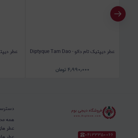
عطر دیپتیک تام دائو - Diptyque Tam Dao
۴٫۹۹۰٫۰۰۰
تومان
دسترسی
همه مح
عطر های
۰۴۱۳۳۳۵۰۰۶۶
عطر های