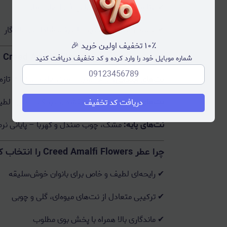
✔ مناسب استفاده در تمامی فصل‌های سال
✔ عطری زنانه با شخصیتی لطیف، شاداب و ماندگار
۱۰٪ تخفیف اولین خرید 🎉
نت‌های بویایی عطر Creed Amalfi Flowers
شماره موبایل خود را وارد کرده و کد تخفیف دریافت کنید
نت‌های ابتدایی:
ترنج، سیب سبز، هلو و مرکبات تاز
نت‌های میانی:
رز، یاس، بنفشه و میخک – قلبی لطیف، 
دریافت کد تخفیف
نت‌های پایه:
مشک، چوب صندل و کهربا – پایانی نرم،
چرا عطر Creed Amalfi Flowers را انتخاب کنیم؟
✔ رایحه‌ای لطیف و خاص برای بانوان خوش‌سلیقه
✔ ترکیبی متعادل از نت‌های میوه‌ای، گلی و چوبی
✔ ماندگاری بالا همراه با پخش بوی مطلوب