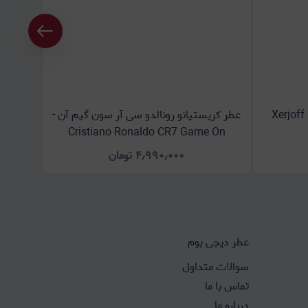
ه انیورساری - Xerjoff Elle
عطر کریستیانو رونالدو سی آر سون گیم آن -
عطر هو
r For
Cristiano Ronaldo CR7 Game On
۴٫۹۹۰٫۰۰۰
تومان
عطر دیجی بوم
سوالات متداول
تماس با ما
درباره ما