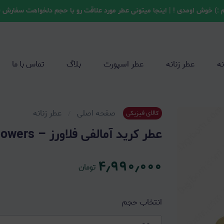
 :) خوش اومدی ! | اینجا میتونی عطر مورد علاقت رو با حجم دلخواهت سفارش 
نه
عطر زنانه
عطر اسپورت
بلاگ
تماس با ما
صفحه اصلی
عطر زنانه
کالای فیزیکی
عطر کرید آمالفی فلاورز – Creed Amalfi Flowers
۴٫۹۹۰٫۰۰۰
تومان
انتخاب حجم