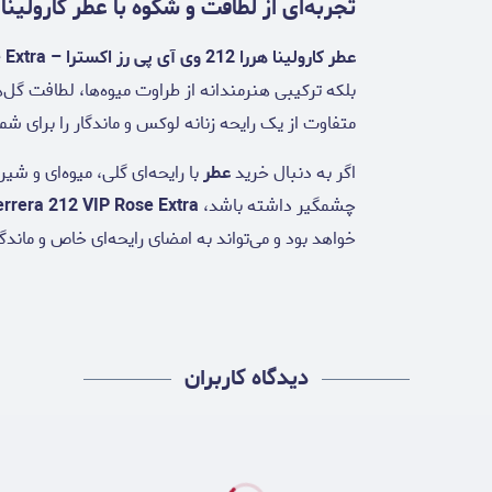
تجربه‌ای از لطافت و شکوه با عطر کارولینا هررا 212 وی آی پی رز
عطر کارولینا هررا 212 وی آی پی رز اکسترا – Carolina Herrera 212 VIP Rose Extra
بلکه ترکیبی هنرمندانه از طراوت میوه‌ها، لطافت گل
متفاوت از یک رایحه زنانه لوکس و ماندگار را برای شما
اگر به دنبال خرید
عطر
با رایحه‌ای گلی، میوه‌ای و ش
چشمگیر داشته باشد،
errera 212 VIP Rose Extra
خواهد بود و می‌تواند به امضای رایحه‌ای خاص و ماندگ
دیدگاه کاربران