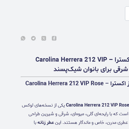
عطر کارولینا هررا 212 وی آی پی رز اکسترا – Carolina Herrera 212 VIP
معرفی عطر کارولینا هررا 212 وی آی پی رز اکسترا – Carolina Herrera 212 VIP Rose
یکی از نسخه‌های لوکس
 جذاب مجموعه 212 VIP از برند Carolina Herrera است که با رایحه‌ای گلی، میوه‌ای، شرقی و شیرین طراحی
ال عطری مدرن، خاص و ماندگار هستند. این
عطر زنانه
با