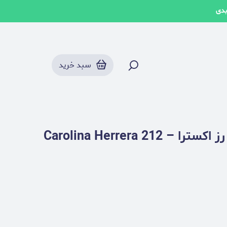
بدی
سبد خرید
عطر کارولینا هررا 212 وی آی پی رز اکسترا – Carolina Herrera 212