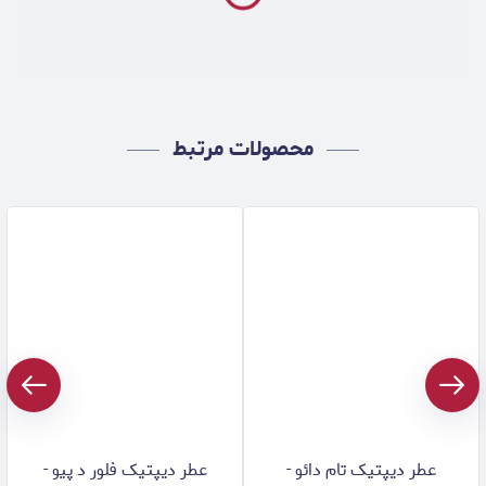
محصولات مرتبط
عطر دیپتیک تام دائو -
عطر دیپتیک فلور د پیو -